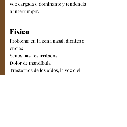
voz cargada o dominante y tendencia 
a interrumpir. 
Físico
Problema en la zona nasal, dientes o 
encías
Senos nasales irritados
Dolor de mandíbula
Trastornos de los oídos, la voz o el 
cuello
Dolencias con esófago o amígdalas
Haz esta prueba autoguiada
para 
evaluar el bienestar de tu chakra de la 
garganta.