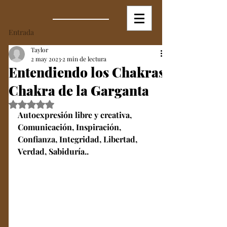
Entrada
Taylor
2 may 2023
2 min de lectura
Entendiendo los Chakras:
Chakra de la Garganta
Obtuvo NaN de 5 estrellas.
Autoexpresión libre y creativa, 
Comunicación, Inspiración, 
Confianza, Integridad, Libertad, 
Verdad, Sabiduría..