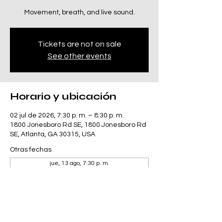
Movement, breath, and live sound.
Tickets are not on sale
See other events
Horario y ubicación
02 jul de 2026, 7:30 p. m. – 8:30 p. m.
1800 Jonesboro Rd SE, 1800 Jonesboro Rd
SE, Atlanta, GA 30315, USA
Otras fechas
jue, 13 ago, 7:30 p. m.
jue, 27 ago, 7:30 p. m.
jue, 10 sept, 7:30 p. m.
Ver 4 fechas