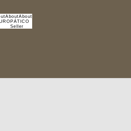
ut
About
About
UROPÁTICO
Seller