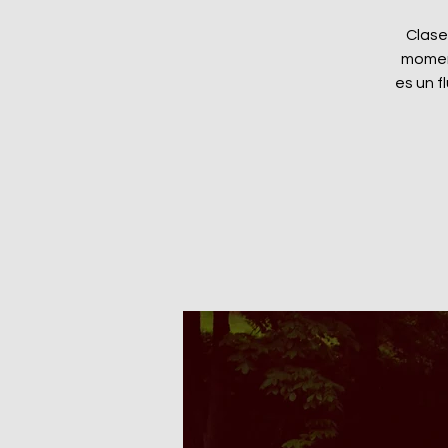
Clase
moment
es un f