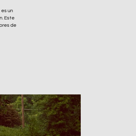
 es un
n. Este
dores de