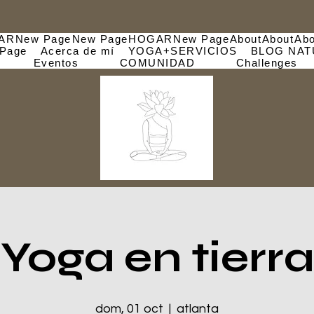
AR
New Page
New Page
HOGAR
New Page
About
About
Abo
Page
Acerca de mí
YOGA+SERVICIOS
BLOG NAT
Eventos
COMUNIDAD
Challenges
Yoga en tierra
dom, 01 oct
  |  
atlanta